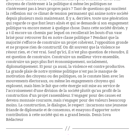
citoyens de s’intéresser à la politique si même les politiques ne
s’intéressent pas à leurs propres pairs ? Tant de questions qui suscitent
la réflexion sur ce climat de tension permanent qui anime notre société
depuis plusieurs mois maintenant. Il y a, derrière, toute une génération
qui regarde ce que font leurs aînés et qui se demande si son engagement
politique va encore mener à quelque chose. Dans cette société divisée, y
a t-il encore un chemin par lequel on recollerait les bouts d’un vase
brisé pour retrouver foi en notre classe politique ? Pendant que la
majorité s’efforce de construire un projet cohérent, l’opposition gronde
et ne propose rien de constructif. On dit souvent que la violence ne
résout rien, et c’est vrai. Sauf qu’ici, il n’est plus question de résoudre, il
est question de construire. Construire un meilleur vivre ensemble,
construire un pays plus fort économiquement, socialement,
diplomatiquement. Et pour ça aussi, la violence est contre productive.
La grande plaie de notre système politique n’est pas le manque de
motivation des citoyens ou des politiques, on le constate bien avec les
mouvements électoraux, ou même les engagements citoyens qui
explosent, mais bien le fait que cette énergie soit mise au service de
l’accroissement d’une division de la société plutôt qu’au profit de la
construction d’un projet rassembleur. S’engager pour des causes est
devenu monnaie courante, mais s’engager pour des valeurs beaucoup
moins. La construction, le dialogue, le respect : incarnons une jeunesse
friande de diplomatie et de consensus, et essayons d’apporter notre
contribution à cette société qui en a grand besoin. Denis Sova
Rédacteur