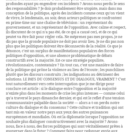
profondes ayant pu engendrer ces incidents ? Avons-nous perdu le sens
des responsabilités ? Je dois probablement être utopiste, mais dans ma
conception de la politique, après des incidents comme ceux qu’on vient
de vivre, le lendemain, au soir, deux acteurs politiques se confrontent
en prime-time sur une chaîne de télévision : un représentant du
gouvernement, et un représentant de l’opposition. Avec calme et respect,
ils discutent de ce qui n’a pas été, de ce qui a causé ceci, et de ce qui
peutet va être fait pour régler cela. Ne méprenez pas mes propos, je ne
dis pas que la gronde populaire ne doit pas avoir lieu. Je ne dis pas non
plus que les politiques doivent être déconnectés de la réalité. Ce que je
dénonce, c’est un surplus de manifestations populaires des forces
politiques d’opposition, et une absence problématique de débats
constructifs avec la majorité. Est-ce une stratégie populiste,
révolutionnaire, contestataire ? En tout cas, c’est une manière de faire
de la politique qui prône la violence au lieu de l’écoute ; les punchlines
plutôt que les discours construits ; les indignations au détriment des
solutions. LE PAYS DU CONSENSUS ET DU DIALOGUE, VRAIMENT ? C’est
tout naturellement vers cette interrogation que je me dirige pour
conclure cet article : si le dialogue entre l’opposition et la majorité
n’existe plus dans les moments de crise les plus intenses — comme celui
qu’a traversé le pays dimanche dernier, et qui est le reflet d’une tension
communautaire palpable dans la société — alors a-t-on perdu notre
culture du dialogue et du consensus ? Cette culture et tradition qui ont
tant mis en valeur notre pays aux yeux des autres puissances
européennes et mondiales. Où est la diplomatie lorsque l’opposition ne
souhaite plus dialoguer constructivement avec la majorité ? Avons-
nous, face à nous, des forces politiques qui sont véritablement prêtes à
gouverner dans le futur ? Comment faire pour redonner envie aux