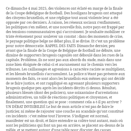
Ce dimanche 4 mai 2025, des violences ont éclaté en marge de la finale
de la Coupe deBelgique de football. Des hooligans brugeois ont attaqué
des citoyens bruxellois, et une réplique tout aussi violente leur a été
opposée par ces derniers. À raison, les réseaux sociaux s’enflamment,
les politiques s’en mêlent, et une nouvelle fois, notre pays est frappé par
des tensions communautaires qui s’accroissent. Je souhaite mobiliser ce
triste événement pour soulever un constat : dans des moments de crise,
le paysage politique belge ne débat plus, il se divise. Et c’est un problème
pour notre démocratie. RAPPEL DES FAITS Dimanche dernier, peu
avant que la finale de la Coupe de Belgique de football ne débute, une
dizaine de supporters brugeois cagoulés ont déboulé dans les rues de la
capitale. Problème, ils ne sont pas aux abords du stade, mais dans une
zone bien éloignée de celui-ci et aucunement sur le chemin vers les
tribunes. Les caillassages et agressions à caractère raciste se multiplient,
et les blessés bruxellois s’accumulent. La police n’étant pas présente aux
moments des faits, ce sont alors les bruxellois eux-mêmes qui ont décidé
de se faire justice, et ont rappliqué en agressant plusieurs supporters
brugeois quelque peu après les incidents décrits ci-dessus. Résultat,
plusieurs blessés (dont des policiers), une soixantaine d’arrestations
administratives, un tollé de réactions politiques et citoyennes, et
finalement, une question qui se pose : comment cela a-t-il pu arriver ?
UN DÉBAT INVISIBILISÉ Le but de mon article n’est pas de faire le
justicier, ni même de rajouter une couche au scandale qu’ont constitué
ces incidents : c’est même tout l’inverse. S’indigner est normal,
manifester est un droit, et faire entendre sa colère tout autant, mais où
sont les politiciens qui font un pas en arrière, se placent au-dessus de la
mêlée, et se mettent autour d’une table pour discuter des causes