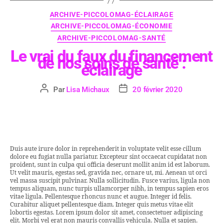
ARCHIVE-PICCOLOMAG-ÉCLAIRAGE
ARCHIVE-PICCOLOMAG-ÉCONOMIE
ARCHIVE-PICCOLOMAG-SANTÉ
Le vrai du faux du financement
de nos soins de santé :
éclairage
Par
Lisa Michaux
20 février 2020
Duis aute irure dolor in reprehenderit in voluptate velit esse cillum
dolore eu fugiat nulla pariatur. Excepteur sint occaecat cupidatat non
proident, sunt in culpa qui officia deserunt mollit anim id est laborum.
Ut velit mauris, egestas sed, gravida nec, ornare ut, mi. Aenean ut orci
vel massa suscipit pulvinar. Nulla sollicitudin. Fusce varius, ligula non
tempus aliquam, nunc turpis ullamcorper nibh, in tempus sapien eros
vitae ligula. Pellentesque rhoncus nunc et augue. Integer id felis.
Curabitur aliquet pellentesque diam. Integer quis metus vitae elit
lobortis egestas. Lorem ipsum dolor sit amet, consectetuer adipiscing
elit. Morbi vel erat non mauris convallis vehicula. Nulla et sapien.