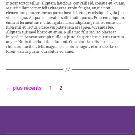
Integer tortor tellus, aliquam faucibus, convallis id, congue eu, quam.
Mauris ullamcorper felis vitae erat. Proin feugiat, augue non
elementum posuere, metus purus iaculis lectus, et tristique ligula justo
vitae magna. Aliquam convallis sollicitudin purus. Praesent aliquam,
enim at fermentum mollis, ligula massa adipiscing nisl, ac euismod
nibh nisl eu lectus. Fusce vulputate sem at sapien. Vivamus leo.
Aliquam euismod libero eu enim. Nulla nec felis sed leo placerat
imperdiet. Aenean suscipit nulla in justo. Suspendisse cursus rutrum
augue. Nulla tincidunt tincidunt mi. Curabitur iaculis, lorem vel
rhoncus faucibus, felis magna fermentum augue, et ultricies lacus
lorem varius purus. Curabitur eu amet.
←
plus récents
1
2