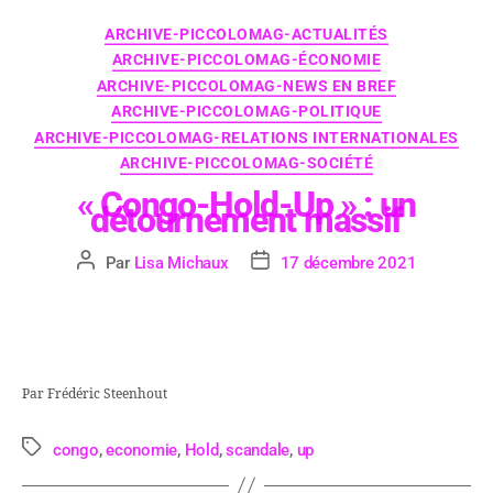
ARCHIVE-PICCOLOMAG-ACTUALITÉS
ARCHIVE-PICCOLOMAG-ÉCONOMIE
ARCHIVE-PICCOLOMAG-NEWS EN BREF
ARCHIVE-PICCOLOMAG-POLITIQUE
ARCHIVE-PICCOLOMAG-RELATIONS INTERNATIONALES
ARCHIVE-PICCOLOMAG-SOCIÉTÉ
« Congo-Hold-Up » : un
détournement massif
Par
Lisa Michaux
17 décembre 2021
Par Frédéric Steenhout
congo
,
economie
,
Hold
,
scandale
,
up