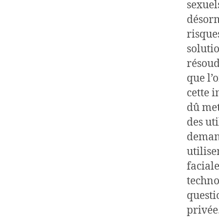
sexuel
désorm
risque
soluti
résoud
que l’
cette 
dû met
des ut
demand
utilise
faciale
techno
questi
privée