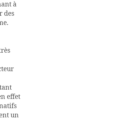
nant à
r des
me.
très
cteur
tant
n effet
natifs
ient un