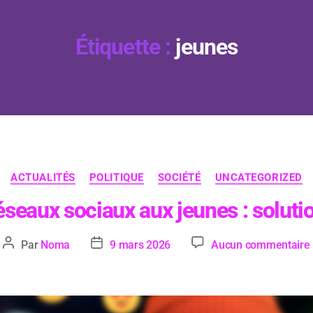
Étiquette :
jeunes
ACTUALITÉS
POLITIQUE
SOCIÉTÉ
UNCATEGORIZED
réseaux sociaux aux jeunes : solutio
Par
Noma
9 mars 2026
Aucun commentaire