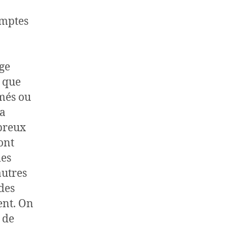
omptes
âge
t que
imés ou
 a
breux
ont
ies
utres
des
ent. On
 de