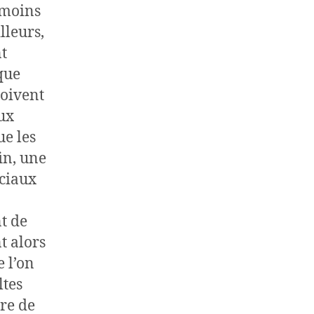
 moins
lleurs,
nt
que
doivent
ux
ue les
in, une
ociaux
nt de
t alors
 l’on
ltes
re de