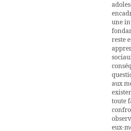
adoles
encadr
une in
fondam
reste e
appren
sociaux
conséq
questi
aux mo
existe
toute 
confro
observ
eux-mê