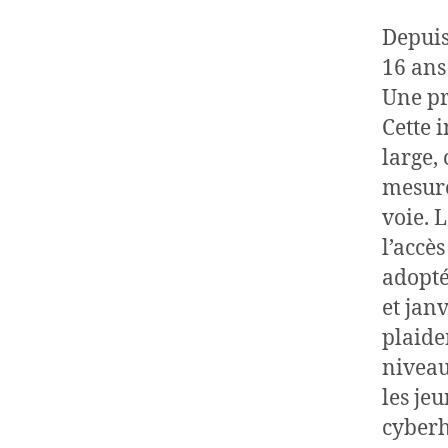
Depuis
16 ans
Une pr
Cette 
large,
mesure
voie. L
l’accè
adopté
et jan
plaide
niveau
les je
cyberh