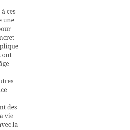
 à ces
e une
pour
ncret
pplique
s ont
’âge
utres
nce
nt des
a vie
avec la