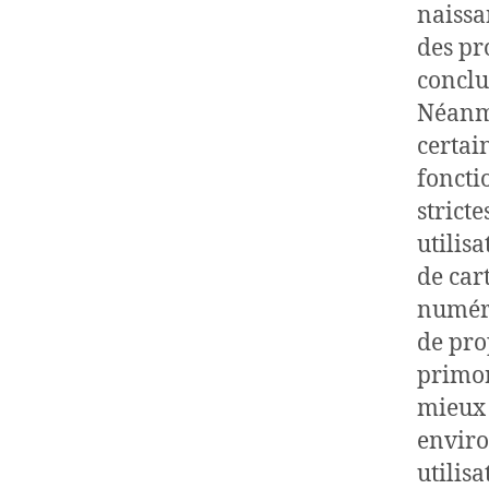
naissa
des pro
conclus
Néanmo
certai
foncti
stricte
utilis
de car
numéri
de pro
primor
mieux 
enviro
utilisa