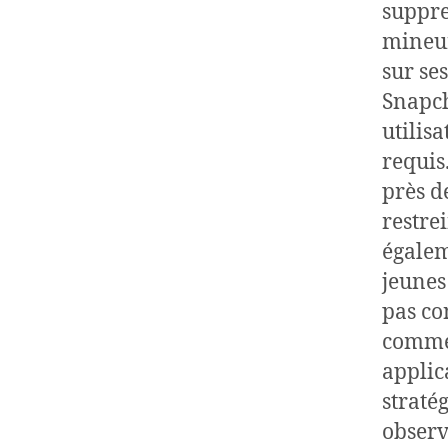
suppre
mineur
sur se
Snapch
utilisa
requis
près d
restre
égalem
jeunes
pas co
comme 
applic
straté
observe