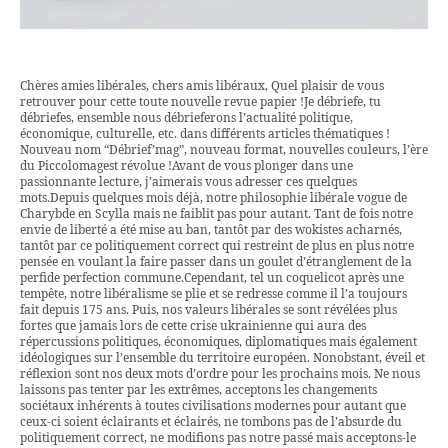
Chères amies libérales, chers amis libéraux, Quel plaisir de vous
retrouver pour cette toute nouvelle revue papier !Je débriefe, tu
débriefes, ensemble nous débrieferons l’actualité politique,
économique, culturelle, etc. dans différents articles thématiques !
Nouveau nom “Débrief’mag”, nouveau format, nouvelles couleurs, l’ère
du Piccolomagest révolue !Avant de vous plonger dans une
passionnante lecture, j’aimerais vous adresser ces quelques
mots.Depuis quelques mois déjà, notre philosophie libérale vogue de
Charybde en Scylla mais ne faiblit pas pour autant. Tant de fois notre
envie de liberté a été mise au ban, tantôt par des wokistes acharnés,
tantôt par ce politiquement correct qui restreint de plus en plus notre
pensée en voulant la faire passer dans un goulet d’étranglement de la
perfide perfection commune.Cependant, tel un coquelicot après une
tempête, notre libéralisme se plie et se redresse comme il l’a toujours
fait depuis 175 ans. Puis, nos valeurs libérales se sont révélées plus
fortes que jamais lors de cette crise ukrainienne qui aura des
répercussions politiques, économiques, diplomatiques mais également
idéologiques sur l’ensemble du territoire européen. Nonobstant, éveil et
réflexion sont nos deux mots d’ordre pour les prochains mois. Ne nous
laissons pas tenter par les extrêmes, acceptons les changements
sociétaux inhérents à toutes civilisations modernes pour autant que
ceux-ci soient éclairants et éclairés, ne tombons pas de l’absurde du
politiquement correct, ne modifions pas notre passé mais acceptons-le