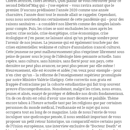
Chères lectrices, chers lecteurs, Quel plaisir de vous retrouver pour ce
second Débrief’Mag qui – j’ose espérer – vous ravira autant que le
premier. D’aucuns prédisaient l’année 2020 comme une année
charnière, l’année dont tout le monde allait se rappeler. Cependant,
nous nous souviendrons certainement de cette pandémie qui – pour des
raisons sanitaires – a considéré nos libertés comme des simples laissés-
pour-compte. Puis, les crises se sont enchaînées les unes après les
autres: crise sociale, crise énergétique, crise économique, crise
écologique et j’en passe; ne laissant ainsi qu’un présage sombre pour
l’avenir de nos jeunes. La jeunesse qui est également touchée par des
crises existentielles: wokisme et culture d’annulation (cancel culture).
Cette jeunesse ne peut malheureusement plus s’exprimer librement sous
peine de passer sous le joug de l’idéologie bien-pensante actuelle. Sans
repère, sans culture, sans histoire, sans fierté pour son pays, cette
dernière ne peut plus avancer, ne peut plus penser par elle-même !
Heureusement, elle est écoutée et aidée; j’en veux pour exemple – pour
n’en citer qu’un – la réforme de l’enseignement supérieur promulguée
par notre Ministre Valérie Glatigny. Cette correctio non grata est
frappée d’ostracisme par la cohorte estudiantine qui fait trop souvent
preuve d’incompréhension. Nonobstant, malgré les crises, nous avons,
jeunes et aînés, essayé de protéger et défendre nos droits fondamentaux.
Un de ces droits est celui d’avoir une mort décente et paisible. Thème
encore tabou à l’heure actuelle tant par les religions que par certaines
personnes du monde médical, l’euthanasie est le sujet qui nous
occupera tout au long de ce magazine. Loin de nous l’envie de vous
inculquer une quelconque pensée, il nous semblait important de vous
proposer un petit retour historique, un comparatif entre certains pays
de l’Union européenne, une interview exclusive de “Docteur Death” et