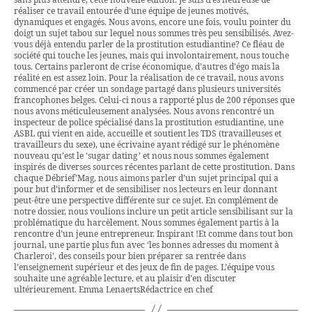
sans plus attendre, cette nouvelle édition. Je suis très heureuse de
réaliser ce travail entourée d’une équipe de jeunes motivés,
dynamiques et engagés. Nous avons, encore une fois, voulu pointer du
doigt un sujet tabou sur lequel nous sommes très peu sensibilisés. Avez-
vous déjà entendu parler de la prostitution estudiantine? Ce fléau de
société qui touche les jeunes, mais qui involontairement, nous touche
tous. Certains parleront de crise économique, d’autres d’égo mais la
réalité en est assez loin. Pour la réalisation de ce travail, nous avons
commencé par créer un sondage partagé dans plusieurs universités
francophones belges. Celui-ci nous a rapporté plus de 200 réponses que
nous avons méticuleusement analysées. Nous avons rencontré un
inspecteur de police spécialisé dans la prostitution estudiantine, une
ASBL qui vient en aide, accueille et soutient les TDS (travailleuses et
travailleurs du sexe), une écrivaine ayant rédigé sur le phénomène
nouveau qu’est le ‘sugar dating ’ et nous nous sommes également
inspirés de diverses sources récentes parlant de cette prostitution. Dans
chaque Débrief’Mag, nous aimons parler d’un sujet principal qui a
pour but d’informer et de sensibiliser nos lecteurs en leur donnant
peut-être une perspective différente sur ce sujet. En complément de
notre dossier, nous voulions inclure un petit article sensibilisant sur la
problématique du harcèlement. Nous sommes également partis à la
rencontre d’un jeune entrepreneur. Inspirant !Et comme dans tout bon
journal, une partie plus fun avec ‘les bonnes adresses du moment à
Charleroi’, des conseils pour bien préparer sa rentrée dans
l’enseignement supérieur et des jeux de fin de pages. L’équipe vous
souhaite une agréable lecture, et au plaisir d’en discuter
ultérieurement. Emma LenaertsRédactrice en chef