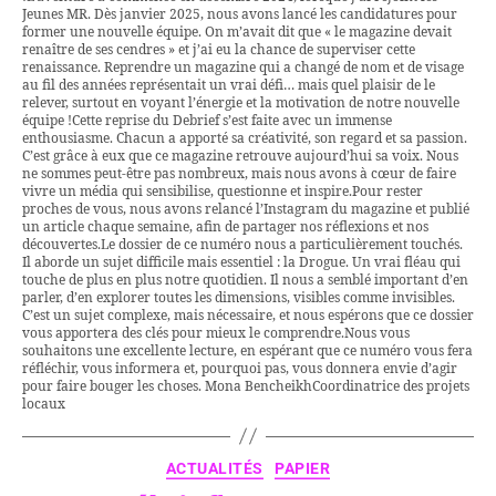
Jeunes MR. Dès janvier 2025, nous avons lancé les candidatures pour
former une nouvelle équipe. On m’avait dit que « le magazine devait
renaître de ses cendres » et j’ai eu la chance de superviser cette
renaissance. Reprendre un magazine qui a changé de nom et de visage
au fil des années représentait un vrai défi… mais quel plaisir de le
relever, surtout en voyant l’énergie et la motivation de notre nouvelle
équipe !Cette reprise du Debrief s’est faite avec un immense
enthousiasme. Chacun a apporté sa créativité, son regard et sa passion.
C’est grâce à eux que ce magazine retrouve aujourd’hui sa voix. Nous
ne sommes peut-être pas nombreux, mais nous avons à cœur de faire
vivre un média qui sensibilise, questionne et inspire.Pour rester
proches de vous, nous avons relancé l’Instagram du magazine et publié
un article chaque semaine, afin de partager nos réflexions et nos
découvertes.Le dossier de ce numéro nous a particulièrement touchés.
Il aborde un sujet difficile mais essentiel : la Drogue. Un vrai fléau qui
touche de plus en plus notre quotidien. Il nous a semblé important d’en
parler, d’en explorer toutes les dimensions, visibles comme invisibles.
C’est un sujet complexe, mais nécessaire, et nous espérons que ce dossier
vous apportera des clés pour mieux le comprendre.Nous vous
souhaitons une excellente lecture, en espérant que ce numéro vous fera
réfléchir, vous informera et, pourquoi pas, vous donnera envie d’agir
pour faire bouger les choses. Mona BencheikhCoordinatrice des projets
locaux
ACTUALITÉS
PAPIER