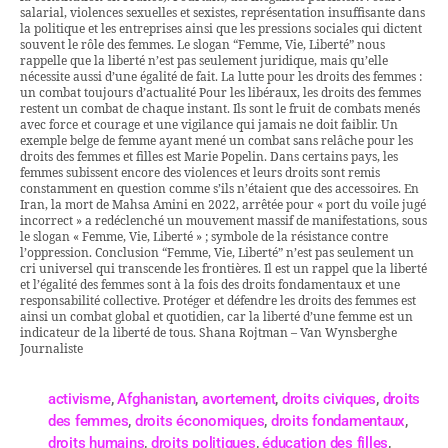
salarial, violences sexuelles et sexistes, représentation insuffisante dans
la politique et les entreprises ainsi que les pressions sociales qui dictent
souvent le rôle des femmes. Le slogan “Femme, Vie, Liberté” nous
rappelle que la liberté n’est pas seulement juridique, mais qu’elle
nécessite aussi d’une égalité de fait. La lutte pour les droits des femmes :
un combat toujours d’actualité Pour les libéraux, les droits des femmes
restent un combat de chaque instant. Ils sont le fruit de combats menés
avec force et courage et une vigilance qui jamais ne doit faiblir. Un
exemple belge de femme ayant mené un combat sans relâche pour les
droits des femmes et filles est Marie Popelin. Dans certains pays, les
femmes subissent encore des violences et leurs droits sont remis
constamment en question comme s’ils n’étaient que des accessoires. En
Iran, la mort de Mahsa Amini en 2022, arrêtée pour « port du voile jugé
incorrect » a redéclenché un mouvement massif de manifestations, sous
le slogan « Femme, Vie, Liberté » ; symbole de la résistance contre
l’oppression. Conclusion “Femme, Vie, Liberté” n’est pas seulement un
cri universel qui transcende les frontières. Il est un rappel que la liberté
et l’égalité des femmes sont à la fois des droits fondamentaux et une
responsabilité collective. Protéger et défendre les droits des femmes est
ainsi un combat global et quotidien, car la liberté d’une femme est un
indicateur de la liberté de tous. Shana Rojtman – Van Wynsberghe
Journaliste
activisme
,
Afghanistan
,
avortement
,
droits civiques
,
droits
des femmes
,
droits économiques
,
droits fondamentaux
,
droits humains
,
droits politiques
,
éducation des filles
,