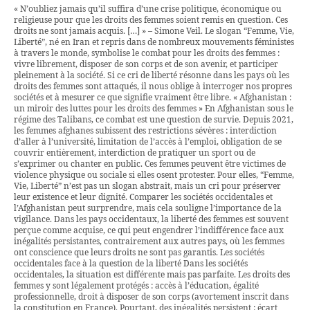
« N’oubliez jamais qu’il suffira d’une crise politique, économique ou
religieuse pour que les droits des femmes soient remis en question. Ces
droits ne sont jamais acquis. […] » – Simone Veil. Le slogan “Femme, Vie,
Liberté”, né en Iran et repris dans de nombreux mouvements féministes
à travers le monde, symbolise le combat pour les droits des femmes :
vivre librement, disposer de son corps et de son avenir, et participer
pleinement à la société. Si ce cri de liberté résonne dans les pays où les
droits des femmes sont attaqués, il nous oblige à interroger nos propres
sociétés et à mesurer ce que signifie vraiment être libre. « Afghanistan :
un miroir des luttes pour les droits des femmes » En Afghanistan sous le
régime des Talibans, ce combat est une question de survie. Depuis 2021,
les femmes afghanes subissent des restrictions sévères : interdiction
d’aller à l’université, limitation de l’accès à l’emploi, obligation de se
couvrir entièrement, interdiction de pratiquer un sport ou de
s’exprimer ou chanter en public. Ces femmes peuvent être victimes de
violence physique ou sociale si elles osent protester. Pour elles, “Femme,
Vie, Liberté” n’est pas un slogan abstrait, mais un cri pour préserver
leur existence et leur dignité. Comparer les sociétés occidentales et
l’Afghanistan peut surprendre, mais cela souligne l’importance de la
vigilance. Dans les pays occidentaux, la liberté des femmes est souvent
perçue comme acquise, ce qui peut engendrer l’indifférence face aux
inégalités persistantes, contrairement aux autres pays, où les femmes
ont conscience que leurs droits ne sont pas garantis. Les sociétés
occidentales face à la question de la liberté Dans les sociétés
occidentales, la situation est différente mais pas parfaite. Les droits des
femmes y sont légalement protégés : accès à l’éducation, égalité
professionnelle, droit à disposer de son corps (avortement inscrit dans
la constitution en France). Pourtant, des inégalités persistent : écart