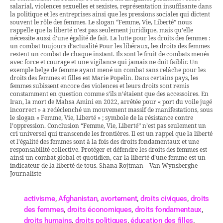
salarial, violences sexuelles et sexistes, représentation insuffisante dans
la politique et les entreprises ainsi que les pressions sociales qui dictent
souvent le rôle des femmes. Le slogan “Femme, Vie, Liberté” nous
rappelle que la liberté n’est pas seulement juridique, mais qu’elle
nécessite aussi d’une égalité de fait. La lutte pour les droits des femmes :
un combat toujours d’actualité Pour les libéraux, les droits des femmes
restent un combat de chaque instant. Ils sont le fruit de combats menés
avec force et courage et une vigilance qui jamais ne doit faiblir. Un
exemple belge de femme ayant mené un combat sans relâche pour les
droits des femmes et filles est Marie Popelin. Dans certains pays, les
femmes subissent encore des violences et leurs droits sont remis
constamment en question comme s’ils n’étaient que des accessoires. En
Iran, la mort de Mahsa Amini en 2022, arrêtée pour « port du voile jugé
incorrect » a redéclenché un mouvement massif de manifestations, sous
le slogan « Femme, Vie, Liberté » ; symbole de la résistance contre
l’oppression. Conclusion “Femme, Vie, Liberté” n’est pas seulement un
cri universel qui transcende les frontières. Il est un rappel que la liberté
et l’égalité des femmes sont à la fois des droits fondamentaux et une
responsabilité collective. Protéger et défendre les droits des femmes est
ainsi un combat global et quotidien, car la liberté d’une femme est un
indicateur de la liberté de tous. Shana Rojtman – Van Wynsberghe
Journaliste
activisme
,
Afghanistan
,
avortement
,
droits civiques
,
droits
des femmes
,
droits économiques
,
droits fondamentaux
,
droits humains
,
droits politiques
,
éducation des filles
,