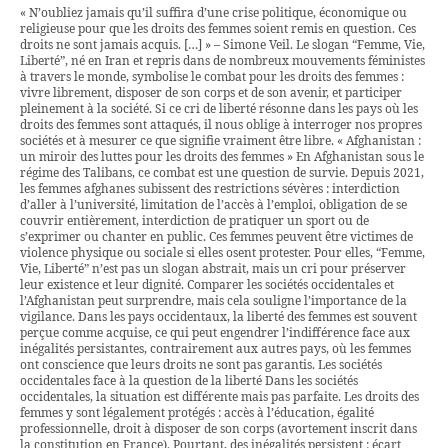
« N’oubliez jamais qu’il suffira d’une crise politique, économique ou
religieuse pour que les droits des femmes soient remis en question. Ces
droits ne sont jamais acquis. […] » – Simone Veil. Le slogan “Femme, Vie,
Liberté”, né en Iran et repris dans de nombreux mouvements féministes
à travers le monde, symbolise le combat pour les droits des femmes :
vivre librement, disposer de son corps et de son avenir, et participer
pleinement à la société. Si ce cri de liberté résonne dans les pays où les
droits des femmes sont attaqués, il nous oblige à interroger nos propres
sociétés et à mesurer ce que signifie vraiment être libre. « Afghanistan :
un miroir des luttes pour les droits des femmes » En Afghanistan sous le
régime des Talibans, ce combat est une question de survie. Depuis 2021,
les femmes afghanes subissent des restrictions sévères : interdiction
d’aller à l’université, limitation de l’accès à l’emploi, obligation de se
couvrir entièrement, interdiction de pratiquer un sport ou de
s’exprimer ou chanter en public. Ces femmes peuvent être victimes de
violence physique ou sociale si elles osent protester. Pour elles, “Femme,
Vie, Liberté” n’est pas un slogan abstrait, mais un cri pour préserver
leur existence et leur dignité. Comparer les sociétés occidentales et
l’Afghanistan peut surprendre, mais cela souligne l’importance de la
vigilance. Dans les pays occidentaux, la liberté des femmes est souvent
perçue comme acquise, ce qui peut engendrer l’indifférence face aux
inégalités persistantes, contrairement aux autres pays, où les femmes
ont conscience que leurs droits ne sont pas garantis. Les sociétés
occidentales face à la question de la liberté Dans les sociétés
occidentales, la situation est différente mais pas parfaite. Les droits des
femmes y sont légalement protégés : accès à l’éducation, égalité
professionnelle, droit à disposer de son corps (avortement inscrit dans
la constitution en France). Pourtant, des inégalités persistent : écart