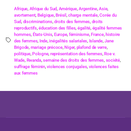
Afrique
,
Afrique du Sud
,
Amérique
,
Argentine
,
Asie
,
avortement
,
Belgique
,
Brésil
,
charge mentale
,
Corée du
Sud
,
discriminations
,
droits des femmes
,
droits
reproductifs
,
éducation des filles
,
égalité
,
égalité femmes
hommes
,
États-Unis
,
Europe
,
féminisme
,
France
,
histoire
des femmes
,
Inde
,
inégalités salariales
,
Islande
,
Jane
Brigode
,
mariage précoce
,
Niger
,
plafond de verre
,
politique
,
Pologne
,
représentation des femmes
,
Roe v.
Wade
,
Rwanda
,
semaine des droits des femmes
,
société
,
suffrage féminin
,
violences conjugales
,
violences faites
aux femmes