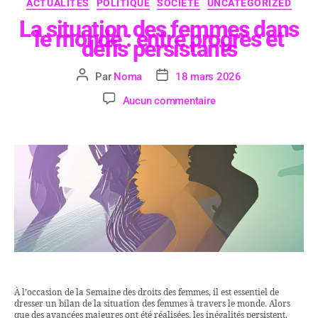
ACTUALITÉS
POLITIQUE
SOCIÉTÉ
UNCATEGORIZED
La situation des femmes dans
le monde : entre progrès et
défis persistants
Par
Noma
18 mars 2026
Aucun commentaire
À l’occasion de la Semaine des droits des femmes, il est essentiel de
dresser un bilan de la situation des femmes à travers le monde. Alors
que des avancées majeures ont été réalisées, les inégalités persistent,