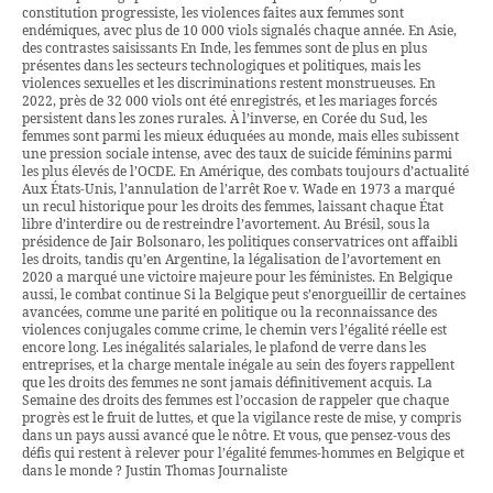
constitution progressiste, les violences faites aux femmes sont
endémiques, avec plus de 10 000 viols signalés chaque année. En Asie,
des contrastes saisissants En Inde, les femmes sont de plus en plus
présentes dans les secteurs technologiques et politiques, mais les
violences sexuelles et les discriminations restent monstrueuses. En
2022, près de 32 000 viols ont été enregistrés, et les mariages forcés
persistent dans les zones rurales. À l’inverse, en Corée du Sud, les
femmes sont parmi les mieux éduquées au monde, mais elles subissent
une pression sociale intense, avec des taux de suicide féminins parmi
les plus élevés de l’OCDE. En Amérique, des combats toujours d’actualité
Aux États-Unis, l’annulation de l’arrêt Roe v. Wade en 1973 a marqué
un recul historique pour les droits des femmes, laissant chaque État
libre d’interdire ou de restreindre l’avortement. Au Brésil, sous la
présidence de Jair Bolsonaro, les politiques conservatrices ont affaibli
les droits, tandis qu’en Argentine, la légalisation de l’avortement en
2020 a marqué une victoire majeure pour les féministes. En Belgique
aussi, le combat continue Si la Belgique peut s’enorgueillir de certaines
avancées, comme une parité en politique ou la reconnaissance des
violences conjugales comme crime, le chemin vers l’égalité réelle est
encore long. Les inégalités salariales, le plafond de verre dans les
entreprises, et la charge mentale inégale au sein des foyers rappellent
que les droits des femmes ne sont jamais définitivement acquis. La
Semaine des droits des femmes est l’occasion de rappeler que chaque
progrès est le fruit de luttes, et que la vigilance reste de mise, y compris
dans un pays aussi avancé que le nôtre. Et vous, que pensez-vous des
défis qui restent à relever pour l’égalité femmes-hommes en Belgique et
dans le monde ? Justin Thomas Journaliste