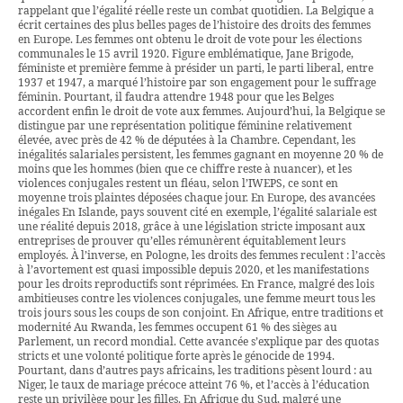
rappelant que l’égalité réelle reste un combat quotidien. La Belgique a
écrit certaines des plus belles pages de l’histoire des droits des femmes
en Europe. Les femmes ont obtenu le droit de vote pour les élections
communales le 15 avril 1920. Figure emblématique, Jane Brigode,
féministe et première femme à présider un parti, le parti liberal, entre
1937 et 1947, a marqué l’histoire par son engagement pour le suffrage
féminin. Pourtant, il faudra attendre 1948 pour que les Belges
accordent enfin le droit de vote aux femmes. Aujourd’hui, la Belgique se
distingue par une représentation politique féminine relativement
élevée, avec près de 42 % de députées à la Chambre. Cependant, les
inégalités salariales persistent, les femmes gagnant en moyenne 20 % de
moins que les hommes (bien que ce chiffre reste à nuancer), et les
violences conjugales restent un fléau, selon l’IWEPS, ce sont en
moyenne trois plaintes déposées chaque jour. En Europe, des avancées
inégales En Islande, pays souvent cité en exemple, l’égalité salariale est
une réalité depuis 2018, grâce à une législation stricte imposant aux
entreprises de prouver qu’elles rémunèrent équitablement leurs
employés. À l’inverse, en Pologne, les droits des femmes reculent : l’accès
à l’avortement est quasi impossible depuis 2020, et les manifestations
pour les droits reproductifs sont réprimées. En France, malgré des lois
ambitieuses contre les violences conjugales, une femme meurt tous les
trois jours sous les coups de son conjoint. En Afrique, entre traditions et
modernité Au Rwanda, les femmes occupent 61 % des sièges au
Parlement, un record mondial. Cette avancée s’explique par des quotas
stricts et une volonté politique forte après le génocide de 1994.
Pourtant, dans d’autres pays africains, les traditions pèsent lourd : au
Niger, le taux de mariage précoce atteint 76 %, et l’accès à l’éducation
reste un privilège pour les filles. En Afrique du Sud, malgré une