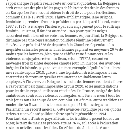
rappelant que l’égalité réelle reste un combat quotidien. La Belgique a
écrit certaines des plus belles pages de l’histoire des droits des femmes
en Europe. Les femmes ont obtenu le droit de vote pour les élections
communales le 15 avril 1920. Figure emblématique, Jane Brigode,
féministe et première femme à présider un parti, le parti liberal, entre
1937 et 1947, a marqué l’histoire par son engagement pour le suffrage
féminin. Pourtant, il faudra attendre 1948 pour que les Belges
accordent enfin le droit de vote aux femmes. Aujourd’hui, la Belgique se
distingue par une représentation politique féminine relativement
élevée, avec près de 42 % de députées à la Chambre. Cependant, les
inégalités salariales persistent, les femmes gagnant en moyenne 20 % de
moins que les hommes (bien que ce chiffre reste à nuancer), et les
violences conjugales restent un fléau, selon l’IWEPS, ce sont en
moyenne trois plaintes déposées chaque jour. En Europe, des avancées
inégales En Islande, pays souvent cité en exemple, l’égalité salariale est
une réalité depuis 2018, grâce à une législation stricte imposant aux
entreprises de prouver qu’elles rémunèrent équitablement leurs
employés. À l’inverse, en Pologne, les droits des femmes reculent : l’accès
à l’avortement est quasi impossible depuis 2020, et les manifestations
pour les droits reproductifs sont réprimées. En France, malgré des lois
ambitieuses contre les violences conjugales, une femme meurt tous les
trois jours sous les coups de son conjoint. En Afrique, entre traditions et
modernité Au Rwanda, les femmes occupent 61 % des sièges au
Parlement, un record mondial. Cette avancée s’explique par des quotas
stricts et une volonté politique forte après le génocide de 1994.
Pourtant, dans d’autres pays africains, les traditions pèsent lourd : au
Niger, le taux de mariage précoce atteint 76 %, et l’accès à l’éducation
reste un privilège pour les filles. En Afrique du Sud, malgré une