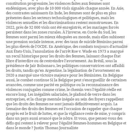
constitution progressiste, les violences faites aux femmes sont
endémiques, avec plus de 10 000 viols signalés chaque année. En Asie,
des contrastes saisissants En Inde, les femmes sont de plus en plus
présentes dans les secteurs technologiques et politiques, mais les
violences sexuelles et les discriminations restent monstrueuses. En
2022, près de 32 000 viols ont été enregistrés, et les mariages forcés
persistent dans les zones rurales. À l’inverse, en Corée du Sud, les
femmes sont parmi les mieux éduquées au monde, mais elles subissent
une pression sociale intense, avec des taux de suicide féminins parmi
les plus élevés de l’OCDE. En Amérique, des combats toujours d’actualité
Aux États-Unis, l’annulation de l’arrêt Roe v. Wade en 1973 a marqué
un recul historique pour les droits des femmes, laissant chaque État
libre d’interdire ou de restreindre l’avortement. Au Brésil, sous la
présidence de Jair Bolsonaro, les politiques conservatrices ont affaibli
les droits, tandis qu’en Argentine, la légalisation de l’avortement en
2020 a marqué une victoire majeure pour les féministes. En Belgique
aussi, le combat continue Si la Belgique peut s’enorgueillir de certaines
avancées, comme une parité en politique ou la reconnaissance des
violences conjugales comme crime, le chemin vers l’égalité réelle est
encore long. Les inégalités salariales, le plafond de verre dans les
entreprises, et la charge mentale inégale au sein des foyers rappellent
que les droits des femmes ne sont jamais définitivement acquis. La
Semaine des droits des femmes est l’occasion de rappeler que chaque
progrès est le fruit de luttes, et que la vigilance reste de mise, y compris
dans un pays aussi avancé que le nôtre. Et vous, que pensez-vous des
défis qui restent à relever pour l’égalité femmes-hommes en Belgique et
dans le monde ? Justin Thomas Journaliste