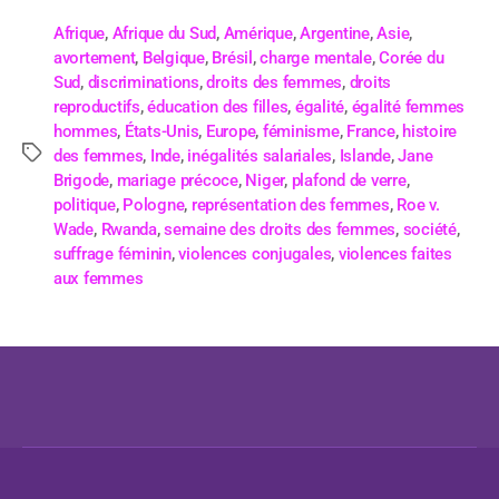
Afrique
,
Afrique du Sud
,
Amérique
,
Argentine
,
Asie
,
avortement
,
Belgique
,
Brésil
,
charge mentale
,
Corée du
Sud
,
discriminations
,
droits des femmes
,
droits
reproductifs
,
éducation des filles
,
égalité
,
égalité femmes
hommes
,
États-Unis
,
Europe
,
féminisme
,
France
,
histoire
des femmes
,
Inde
,
inégalités salariales
,
Islande
,
Jane
Brigode
,
mariage précoce
,
Niger
,
plafond de verre
,
politique
,
Pologne
,
représentation des femmes
,
Roe v.
Wade
,
Rwanda
,
semaine des droits des femmes
,
société
,
suffrage féminin
,
violences conjugales
,
violences faites
aux femmes