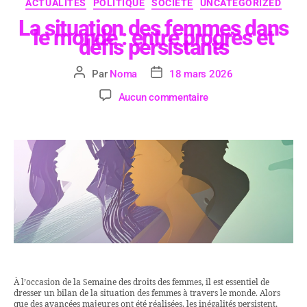
ACTUALITÉS
POLITIQUE
SOCIÉTÉ
UNCATEGORIZED
La situation des femmes dans
le monde : entre progrès et
défis persistants
Par
Noma
18 mars 2026
Aucun commentaire
À l’occasion de la Semaine des droits des femmes, il est essentiel de
dresser un bilan de la situation des femmes à travers le monde. Alors
que des avancées majeures ont été réalisées, les inégalités persistent,