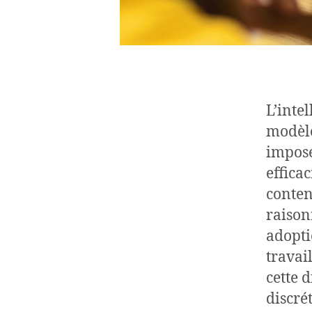
L’intel
modèle
imposé
effica
conten
raison
adopti
travai
cette 
discré