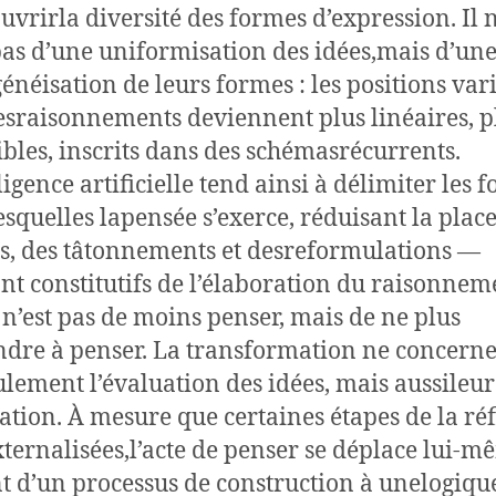
uvrirla diversité des formes d’expression. Il 
 pas d’une uniformisation des idées,mais d’un
néisation de leurs formes : les positions vari
esraisonnements deviennent plus linéaires, p
ibles, inscrits dans des schémasrécurrents.
ligence artificielle tend ainsi à délimiter les 
esquelles lapensée s’exerce, réduisant la plac
s, des tâtonnements et desreformulations —
nt constitutifs de l’élaboration du raisonnem
 n’est pas de moins penser, mais de ne plus
dre à penser. La transformation ne concern
ulement l’évaluation des idées, mais aussileur
ation. À mesure que certaines étapes de la ré
xternalisées,l’acte de penser se déplace lui-m
t d’un processus de construction à unelogiqu