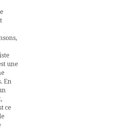
de
t
nsons,
iste
est une
ne
s. En
un
,
t ce
de
e