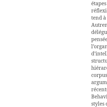
étapes
réflexi
tend à
Autrem
délégu
pensée
l’orga
d’inte
struct
hiérar
corpus
argume
récen
Behavi
styles