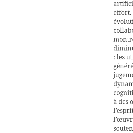
artifi
effort
évolut
collab
montre
diminu
: les 
généré
jugeme
dynami
cognit
à des 
l’espr
l’œuvre
souten