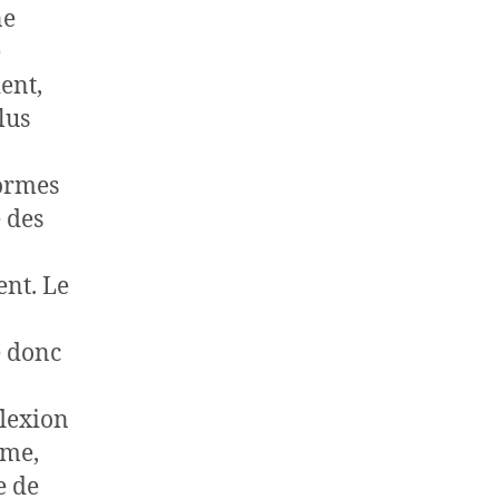
ne
e
ent,
lus
formes
e des
ent. Le
e donc
flexion
ême,
e de