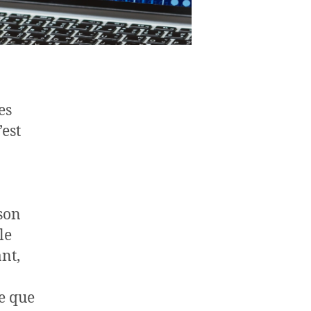
es
’est
son
le
nt,
e que