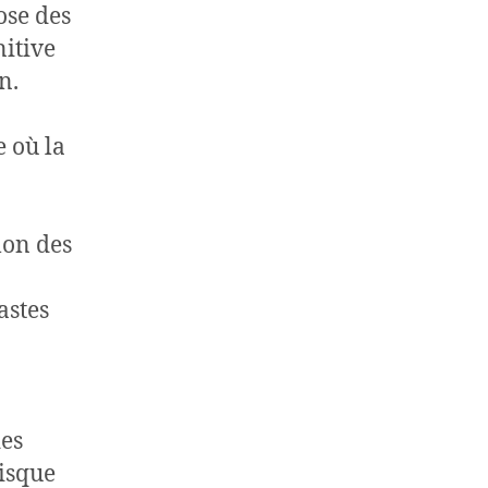
ose des
nitive
n.
 où la
lon des
astes
des
risque