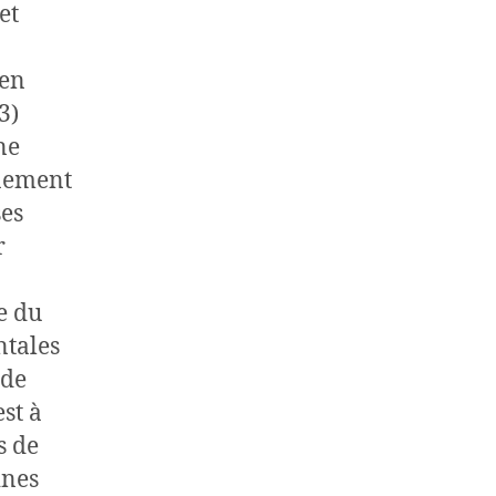
et
 en
3)
ne
nnement
ses
r
e du
ntales
 de
st à
s de
ines