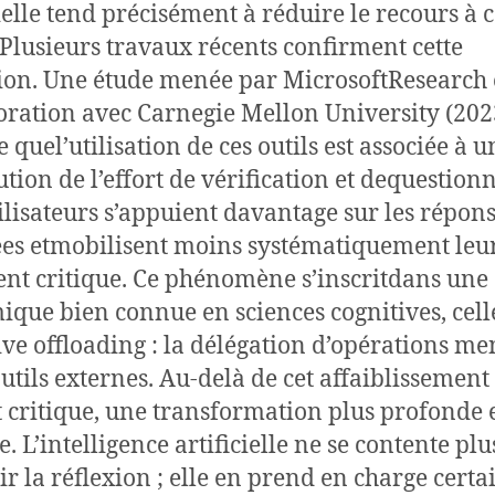
cielle tend précisément à réduire le recours à c
. Plusieurs travaux récents confirment cette
ion. Une étude menée par MicrosoftResearch
oration avec Carnegie Mellon University (202
 quel’utilisation de ces outils est associée à u
tion de l’effort de vérification et dequestio
utilisateurs s’appuient davantage sur les répon
es etmobilisent moins systématiquement leu
nt critique. Ce phénomène s’inscritdans une
que bien connue en sciences cognitives, cell
ive offloading : la délégation d’opérations me
outils externes. Au-delà de cet affaiblissement
it critique, une transformation plus profonde e
. L’intelligence artificielle ne se contente plu
ir la réflexion ; elle en prend en charge certa