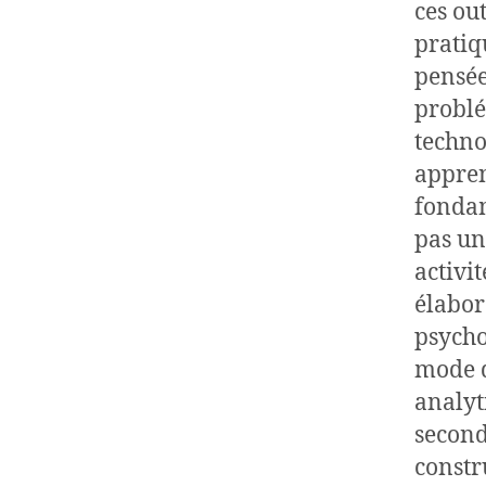
ces ou
pratiq
pensée
problé
techno
appren
fondam
pas un
activi
élabor
psycho
mode d
analyt
second
constr