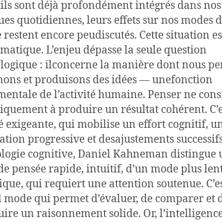
tils sont déjà profondément intégrés dans nos
ues quotidiennes, leurs effets sur nos modes 
 restent encore peudiscutés. Cette situation es
matique. L’enjeu dépasse la seule question
logique : ilconcerne la manière dont nous pe
ons et produisons des idées — unefonction
entale de l’activité humaine. Penser ne cons
iquement à produire un résultat cohérent. C’
té exigeante, qui mobilise un effort cognitif, u
ation progressive et desajustements successif
logie cognitive, Daniel Kahneman distingue 
e pensée rapide, intuitif, d’un mode plus lent
ique, qui requiert une attention soutenue. C’es
 mode qui permet d’évaluer, de comparer et 
uire un raisonnement solide. Or, l’intelligenc