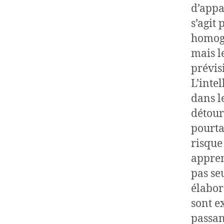
d’appa
s’agit
homogé
mais l
prévis
L’intel
dans l
détour
pourta
risque
appren
pas se
élabor
sont e
passan