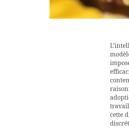
L’intel
modèle
imposé
effica
conten
raison
adopti
travai
cette 
discré