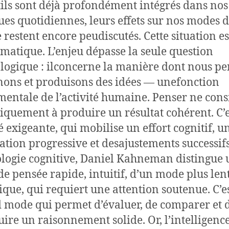
tils sont déjà profondément intégrés dans nos
ues quotidiennes, leurs effets sur nos modes 
 restent encore peudiscutés. Cette situation es
matique. L’enjeu dépasse la seule question
logique : ilconcerne la manière dont nous pe
ons et produisons des idées — unefonction
entale de l’activité humaine. Penser ne cons
iquement à produire un résultat cohérent. C’
té exigeante, qui mobilise un effort cognitif, u
ation progressive et desajustements successif
logie cognitive, Daniel Kahneman distingue 
e pensée rapide, intuitif, d’un mode plus lent
ique, qui requiert une attention soutenue. C’es
 mode qui permet d’évaluer, de comparer et 
uire un raisonnement solide. Or, l’intelligenc