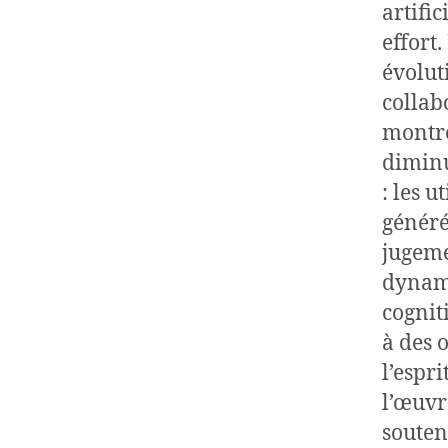
artifi
effort
évolut
collab
montre
diminu
: les 
généré
jugeme
dynami
cognit
à des 
l’espr
l’œuvre
souten