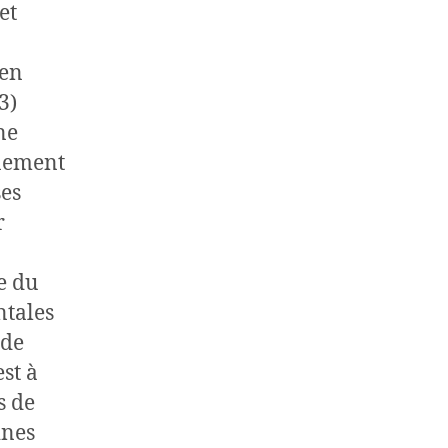
et
 en
3)
ne
nnement
ses
r
e du
ntales
 de
st à
s de
ines