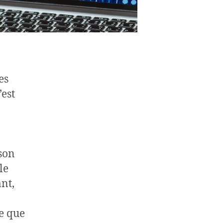
es
’est
son
le
nt,
e que