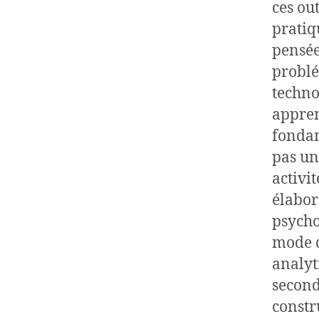
ces ou
pratiq
pensée
problé
techno
appren
fondam
pas un
activi
élabor
psycho
mode d
analyt
second
constr