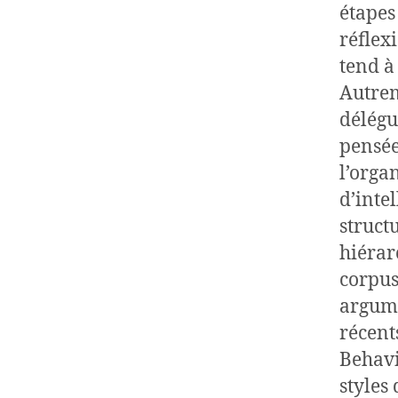
étapes
réflexi
tend à
Autrem
délégu
pensée
l’orga
d’inte
struct
hiérar
corpus
argume
récen
Behavi
styles