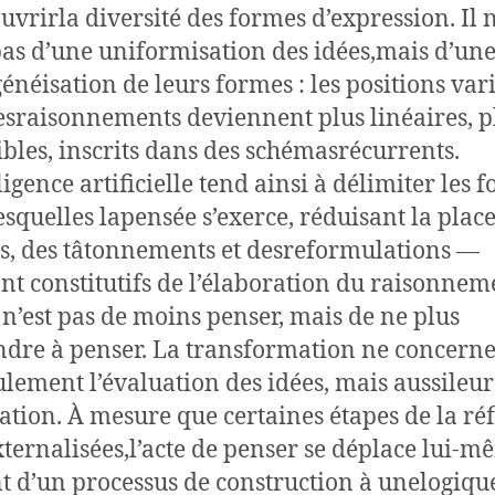
uvrirla diversité des formes d’expression. Il 
 pas d’une uniformisation des idées,mais d’un
néisation de leurs formes : les positions vari
esraisonnements deviennent plus linéaires, p
ibles, inscrits dans des schémasrécurrents.
ligence artificielle tend ainsi à délimiter les 
esquelles lapensée s’exerce, réduisant la plac
s, des tâtonnements et desreformulations —
nt constitutifs de l’élaboration du raisonnem
 n’est pas de moins penser, mais de ne plus
dre à penser. La transformation ne concern
ulement l’évaluation des idées, mais aussileur
ation. À mesure que certaines étapes de la ré
xternalisées,l’acte de penser se déplace lui-m
t d’un processus de construction à unelogiqu