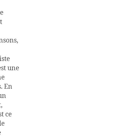
de
t
nsons,
iste
est une
ne
s. En
un
,
t ce
de
e