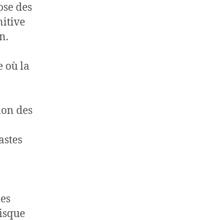
ose des
nitive
n.
 où la
lon des
astes
des
risque