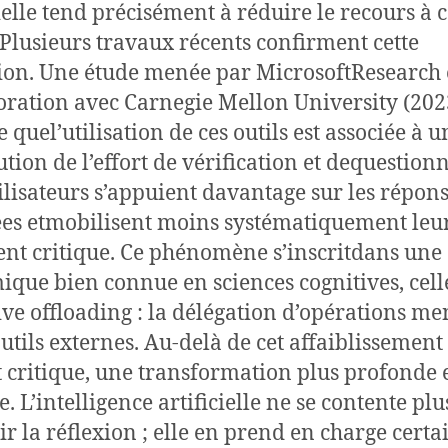
cielle tend précisément à réduire le recours à c
. Plusieurs travaux récents confirment cette
ion. Une étude menée par MicrosoftResearch
oration avec Carnegie Mellon University (202
 quel’utilisation de ces outils est associée à u
tion de l’effort de vérification et dequestio
utilisateurs s’appuient davantage sur les répon
es etmobilisent moins systématiquement leu
nt critique. Ce phénomène s’inscritdans une
que bien connue en sciences cognitives, cell
ive offloading : la délégation d’opérations me
outils externes. Au-delà de cet affaiblissement
it critique, une transformation plus profonde e
. L’intelligence artificielle ne se contente plu
ir la réflexion ; elle en prend en charge certa