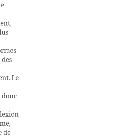
ne
e
ent,
lus
formes
e des
ent. Le
e donc
flexion
ême,
e de