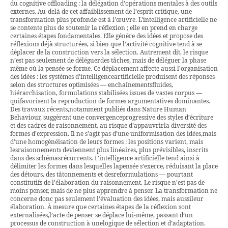
du cognitive offloading : la délégation d’opérations mentales à des outils
externes. Au-delà de cet affaiblissement de l’esprit critique, une
transformation plus profonde est à l’œuvre. L’intelligence artificielle ne
se contente plus de soutenir la réflexion ; elle en prend en charge
certaines étapes fondamentales. Elle génère des idées et propose des
réflexions déjà structurées, si bien que l’activité cognitive tend à se
déplacer de la construction vers la sélection. Autrement dit, le risque
n’est pas seulement de déléguerdes tâches, mais de déléguer la phase
même où la pensée se forme. Ce déplacement affecte aussi l’organisation
des idées : les systèmes d’intelligenceartificielle produisent des réponses
selon des structures optimisées — enchaînementsfluides,
hiérarchisation, formulations stabilisées issues de vastes corpus —
quifavorisent la reproduction de formes argumentatives dominantes.
Des travaux récents,notamment publiés dans Nature Human
Behaviour, suggèrent une convergenceprogressive des styles d’écriture
et des cadres de raisonnement, au risque d’appauvrirla diversité des
formes d’expression. Il ne s’agit pas d’une uniformisation des idées,mais
d’une homogénéisation de leurs formes : les positions varient, mais
lesraisonnements deviennent plus linéaires, plus prévisibles, inscrits
dans des schémasrécurrents. L’intelligence artificielle tend ainsi à
délimiter les formes dans lesquelles lapensée s’exerce, réduisant la place
des détours, des tâtonnements et desreformulations — pourtant
constitutifs de l’élaboration du raisonnement. Le risque n’est pas de
moins penser, mais de ne plus apprendre à penser. La transformation ne
concerne donc pas seulement l’évaluation des idées, mais aussileur
élaboration. À mesure que certaines étapes de la réflexion sont
externalisées,l’acte de penser se déplace lui-même, passant d’un
processus de construction à unelogique de sélection et d’adaptation.