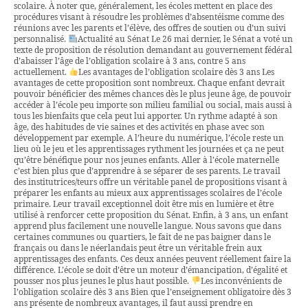
scolaire. À noter que, généralement, les écoles mettent en place des
procédures visant à résoudre les problèmes d’absentéisme comme des
réunions avec les parents et l’élève, des offres de soutien ou d’un suivi
personnalisé.
Actualité au Sénat Le 26 mai dernier, le Sénat a voté un
texte de proposition de résolution demandant au gouvernement fédéral
d’abaisser l’âge de l’obligation scolaire à 3 ans, contre 5 ans
actuellement.
Les avantages de l’obligation scolaire dès 3 ans Les
avantages de cette proposition sont nombreux. Chaque enfant devrait
pouvoir bénéficier des mêmes chances dès le plus jeune âge, de pouvoir
accéder à l’école peu importe son milieu familial ou social, mais aussi à
tous les bienfaits que cela peut lui apporter. Un rythme adapté à son
âge, des habitudes de vie saines et des activités en phase avec son
développement par exemple. A l’heure du numérique, l’école reste un
lieu où le jeu et les apprentissages rythment les journées et ça ne peut
qu’être bénéfique pour nos jeunes enfants. Aller à l’école maternelle
c’est bien plus que d’apprendre à se séparer de ses parents. Le travail
des institutrices/teurs offre un véritable panel de propositions visant à
préparer les enfants au mieux aux apprentissages scolaires de l’école
primaire. Leur travail exceptionnel doit être mis en lumière et être
utilisé à renforcer cette proposition du Sénat. Enfin, à 3 ans, un enfant
apprend plus facilement une nouvelle langue. Nous savons que dans
certaines communes ou quartiers, le fait de ne pas baigner dans le
français ou dans le néerlandais peut être un véritable frein aux
apprentissages des enfants. Ces deux années peuvent réellement faire la
différence. L’école se doit d’être un moteur d’émancipation, d’égalité et
pousser nos plus jeunes le plus haut possible.
Les inconvénients de
l’obligation scolaire dès 3 ans Bien que l’enseignement obligatoire dès 3
ans présente de nombreux avantages, il faut aussi prendre en