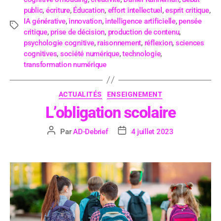
public
,
écriture
,
Éducation
,
effort intellectuel
,
esprit critique
,
IA générative
,
innovation
,
intelligence artificielle
,
pensée
critique
,
prise de décision
,
production de contenu
,
psychologie cognitive
,
raisonnement
,
réflexion
,
sciences
cognitives
,
société numérique
,
technologie
,
transformation numérique
ACTUALITÉS
ENSEIGNEMENT
L’obligation scolaire
Par
AD-Debrief
4 juillet 2023