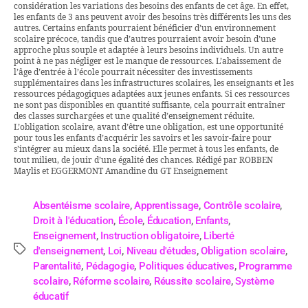
considération les variations des besoins des enfants de cet âge. En effet,
les enfants de 3 ans peuvent avoir des besoins très différents les uns des
autres. Certains enfants pourraient bénéficier d’un environnement
scolaire précoce, tandis que d’autres pourraient avoir besoin d’une
approche plus souple et adaptée à leurs besoins individuels. Un autre
point à ne pas négliger est le manque de ressources. L’abaissement de
l’âge d’entrée à l’école pourrait nécessiter des investissements
supplémentaires dans les infrastructures scolaires, les enseignants et les
ressources pédagogiques adaptées aux jeunes enfants. Si ces ressources
ne sont pas disponibles en quantité suffisante, cela pourrait entraîner
des classes surchargées et une qualité d’enseignement réduite.
L’obligation scolaire, avant d’être une obligation, est une opportunité
pour tous les enfants d’acquérir les savoirs et les savoir-faire pour
s’intégrer au mieux dans la société. Elle permet à tous les enfants, de
tout milieu, de jouir d’une égalité des chances. Rédigé par ROBBEN
Maylis et EGGERMONT Amandine du GT Enseignement
Absentéisme scolaire
,
Apprentissage
,
Contrôle scolaire
,
Droit à l'éducation
,
École
,
Éducation
,
Enfants
,
Enseignement
,
Instruction obligatoire
,
Liberté
d'enseignement
,
Loi
,
Niveau d'études
,
Obligation scolaire
,
Parentalité
,
Pédagogie
,
Politiques éducatives
,
Programme
scolaire
,
Réforme scolaire
,
Réussite scolaire
,
Système
éducatif