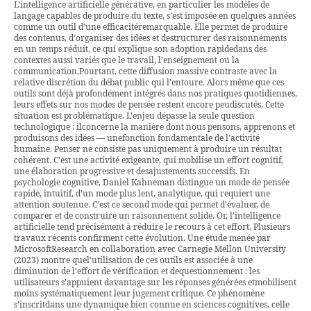
L’intelligence artificielle générative, en particulier les modèles de
langage capables de produire du texte, s’est imposée en quelques années
comme un outil d’une efficacitéremarquable. Elle permet de produire
des contenus, d’organiser des idées et destructurer des raisonnements
en un temps réduit, ce qui explique son adoption rapidedans des
contextes aussi variés que le travail, l’enseignement ou la
communication.Pourtant, cette diffusion massive contraste avec la
relative discrétion du débat public qui l’entoure. Alors même que ces
outils sont déjà profondément intégrés dans nos pratiques quotidiennes,
leurs effets sur nos modes de pensée restent encore peudiscutés. Cette
situation est problématique. L’enjeu dépasse la seule question
technologique : ilconcerne la manière dont nous pensons, apprenons et
produisons des idées — unefonction fondamentale de l’activité
humaine. Penser ne consiste pas uniquement à produire un résultat
cohérent. C’est une activité exigeante, qui mobilise un effort cognitif,
une élaboration progressive et desajustements successifs. En
psychologie cognitive, Daniel Kahneman distingue un mode de pensée
rapide, intuitif, d’un mode plus lent, analytique, qui requiert une
attention soutenue. C’est ce second mode qui permet d’évaluer, de
comparer et de construire un raisonnement solide. Or, l’intelligence
artificielle tend précisément à réduire le recours à cet effort. Plusieurs
travaux récents confirment cette évolution. Une étude menée par
MicrosoftResearch en collaboration avec Carnegie Mellon University
(2023) montre quel’utilisation de ces outils est associée à une
diminution de l’effort de vérification et dequestionnement : les
utilisateurs s’appuient davantage sur les réponses générées etmobilisent
moins systématiquement leur jugement critique. Ce phénomène
s’inscritdans une dynamique bien connue en sciences cognitives, celle