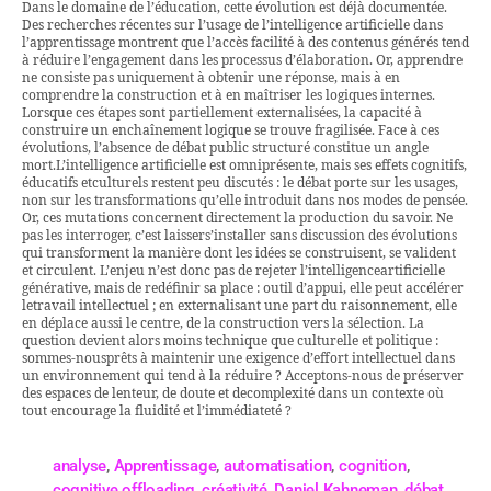
Dans le domaine de l’éducation, cette évolution est déjà documentée.
Des recherches récentes sur l’usage de l’intelligence artificielle dans
l’apprentissage montrent que l’accès facilité à des contenus générés tend
à réduire l’engagement dans les processus d’élaboration. Or, apprendre
ne consiste pas uniquement à obtenir une réponse, mais à en
comprendre la construction et à en maîtriser les logiques internes.
Lorsque ces étapes sont partiellement externalisées, la capacité à
construire un enchaînement logique se trouve fragilisée. Face à ces
évolutions, l’absence de débat public structuré constitue un angle
mort.L’intelligence artificielle est omniprésente, mais ses effets cognitifs,
éducatifs etculturels restent peu discutés : le débat porte sur les usages,
non sur les transformations qu’elle introduit dans nos modes de pensée.
Or, ces mutations concernent directement la production du savoir. Ne
pas les interroger, c’est laissers’installer sans discussion des évolutions
qui transforment la manière dont les idées se construisent, se valident
et circulent. L’enjeu n’est donc pas de rejeter l’intelligenceartificielle
générative, mais de redéfinir sa place : outil d’appui, elle peut accélérer
letravail intellectuel ; en externalisant une part du raisonnement, elle
en déplace aussi le centre, de la construction vers la sélection. La
question devient alors moins technique que culturelle et politique :
sommes-nousprêts à maintenir une exigence d’effort intellectuel dans
un environnement qui tend à la réduire ? Acceptons-nous de préserver
des espaces de lenteur, de doute et decomplexité dans un contexte où
tout encourage la fluidité et l’immédiateté ?
analyse
,
Apprentissage
,
automatisation
,
cognition
,
cognitive offloading
,
créativité
,
Daniel Kahneman
,
débat