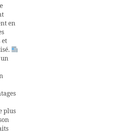
e
nt
ent en
es
 et
isé.
 un
on
ntages
e plus
 son
aits