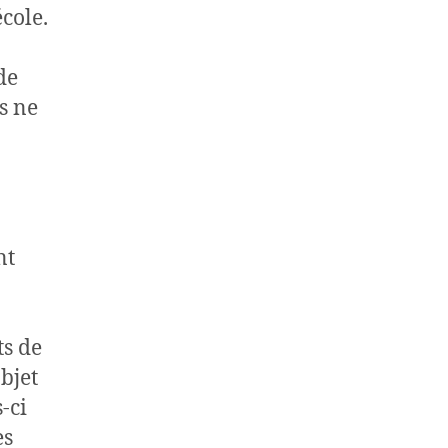
cole.
de
s ne
nt
ts de
objet
-ci
es