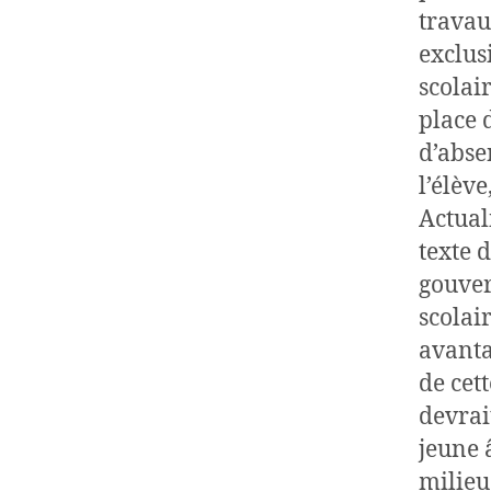
travau
exclus
scolai
place 
d’abse
l’élèv
Actual
texte 
gouver
scolai
avanta
de cet
devrai
jeune 
milieu 