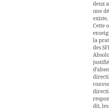
deux a
une dé
existe,
Cette 
enseig
la pra
des S
Absolu
justif
d’absen
direct
convoq
direct
respon
dit, l