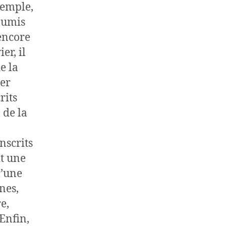
xemple,
soumis
 encore
er, il
e la
ter
rits
 de la
nscrits
it une
l’une
nes,
e,
Enfin,