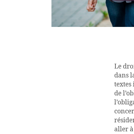
Le dro
dans l
textes
de l’o
l’obli
concer
réside
aller 