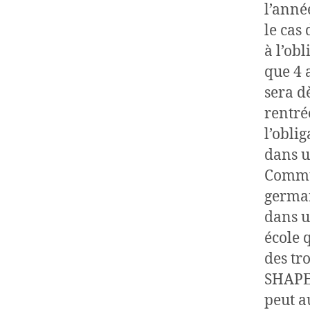
l’anné
le cas
à l’ob
que 4 a
sera dè
rentré
l’oblig
dans u
Commu
german
dans u
école 
des tr
SHAPE…
peut a