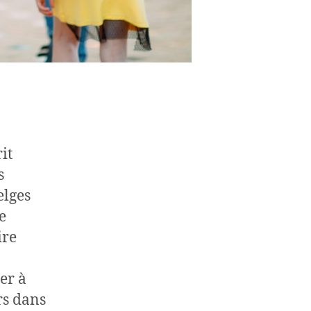
it
s
elges
e
ire
er à
rs dans