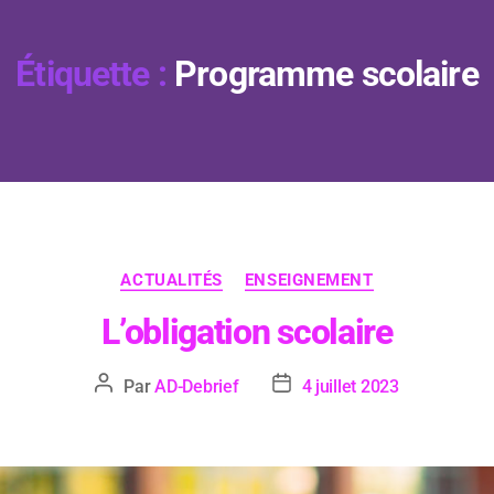
Étiquette :
Programme scolaire
ACTUALITÉS
ENSEIGNEMENT
L’obligation scolaire
Par
AD-Debrief
4 juillet 2023