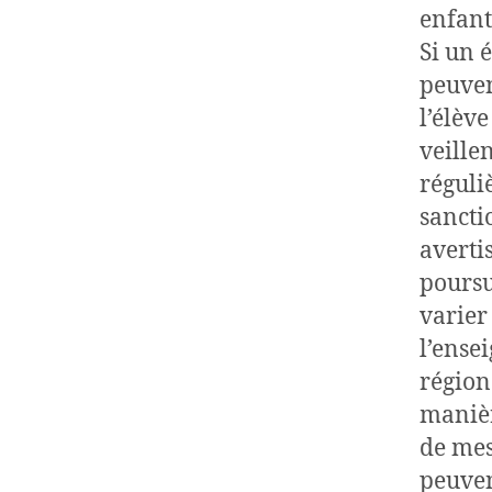
enfant
Si un 
peuvent
l’élèv
veille
réguli
sancti
averti
poursu
varier
l’ense
régiona
manière
de mesu
peuven