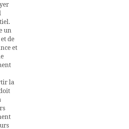
oyer
l
iel.
re un
et de
ance et
me
ment
tir la
doit
a
rs
ment
eurs