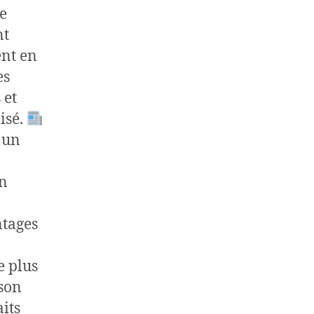
e
nt
ent en
es
 et
isé.
 un
on
ntages
e plus
 son
aits