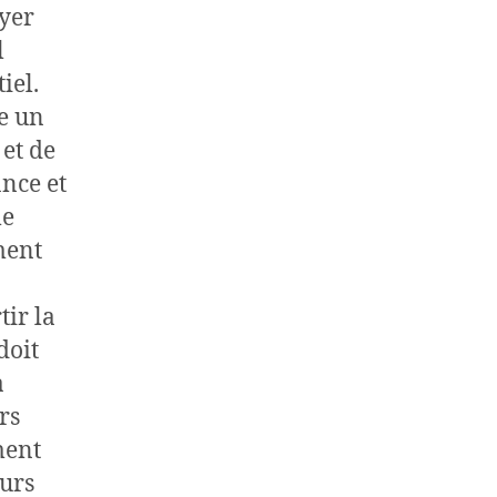
oyer
l
iel.
re un
et de
ance et
me
ment
tir la
doit
a
rs
ment
eurs