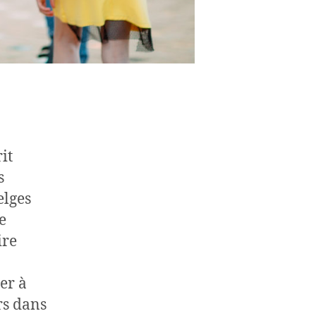
it
s
elges
e
ire
er à
rs dans