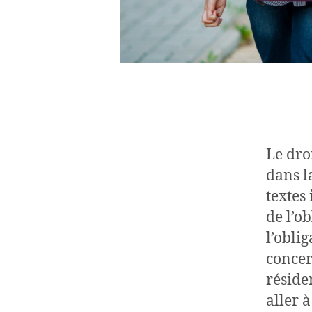
Le dro
dans l
textes
de l’o
l’obli
concer
réside
aller 