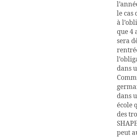
l’anné
le cas
à l’ob
que 4 a
sera dè
rentré
l’oblig
dans u
Commu
german
dans u
école 
des tr
SHAPE…
peut a