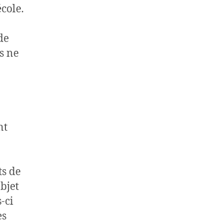
cole.
de
s ne
nt
ts de
objet
-ci
es