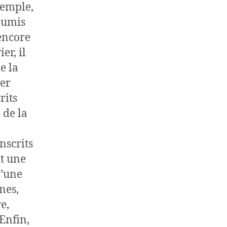
xemple,
soumis
 encore
er, il
e la
ter
rits
 de la
nscrits
it une
l’une
nes,
e,
Enfin,