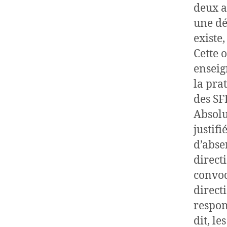
deux a
une dé
existe,
Cette 
enseig
la pra
des S
Absolu
justif
d’absen
direct
convoq
direct
respon
dit, l