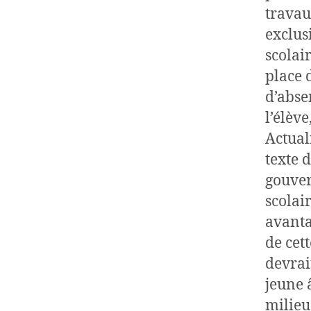
travau
exclus
scolai
place 
d’abse
l’élèv
Actual
texte 
gouver
scolai
avanta
de cet
devrai
jeune 
milieu 